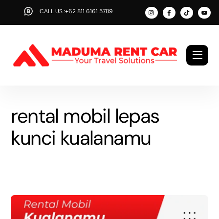
Skip
CALL US :+62 811 6161 5789
to
content
Men
rental mobil lepas
kunci kualanamu