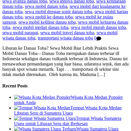
sewa avanza danau toba
,
sewa innova danau toba
,
sewa kendaraan
danau toba
,
sewa mobil danau toba
,
sewa mobil dari kualanamu ke
danau toba
,
sewa mobil dengan sopir danau toba
,
sewa mobil harian
danau toba
,
sewa mobil ke danau toba
,
sewa mobil ke pulau
samosir
,
sewa mobil keliling danau toba
,
sewa mobil keluarga danau
toba
,
sewa mobil medan danau toba
,
sewa mobil murah danau toba
,
sewa mobil parapat
,
sewa mobil travel danau toba
,
sewa mobil
wisata danau toba
,
transportasi wisata danau toba
0
Liburan ke Danau Toba? Sewa Mobil Biar Lebih Praktis Sewa
Mobil Danau Toba—Danau Toba merupakan danau terbesar dI
Indonesia sekaligus danau vulkanik terbesar di Indonesia. Danau ini
menawarkan pemandangan yang luar biasa, udaranya sejuk, dan ada
banyak spot wisata menarik. Tapi . . . transportasi di sekitar sini
tidak mudah ditemukan. Oleh karena itu, Maduma […]
Recent Posts
Wisata Kota Medan Populer
untuk Anda
Tempat Wisata Kota Medan
Liburan Seru di Sumatera Utara
Tempat Wisata Sumatera
Utara untuk Liburan Seru dan Berkesan
Wisata Sumatera Utara