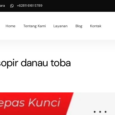
ara
+62811 6161 5789
Home
Tentang Kami
Layanan
Blog
Kontak
opir danau toba