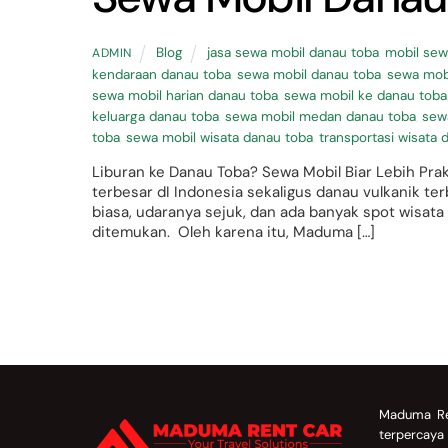
Blog
jasa sewa mobil danau toba
,
mobil sew
ADMIN
kendaraan danau toba
,
sewa mobil danau toba
,
sewa mobi
sewa mobil harian danau toba
,
sewa mobil ke danau toba
keluarga danau toba
,
sewa mobil medan danau toba
,
sew
toba
,
sewa mobil wisata danau toba
,
transportasi wisata 
Liburan ke Danau Toba? Sewa Mobil Biar Lebih P
terbesar dI Indonesia sekaligus danau vulkanik t
biasa, udaranya sejuk, dan ada banyak spot wisata me
ditemukan. Oleh karena itu, Maduma […]
Back
To
Maduma Re
Top
terpercay