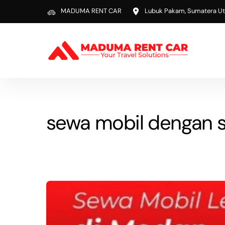
Skip
MADUMA RENT CAR
Lubuk Pakam, Sumatera Ut
to
content
sewa mobil dengan s