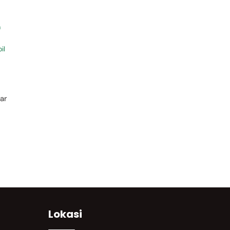
a
il
ar
Lokasi