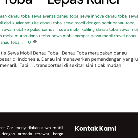
aan danau toba
,
sewa avanza danau toba
,
sewa innova danau toba
,
sew
l dari kualanamu ke danau toba
,
sewa mobil dengan sopir danau toba
,
,
sewa mobil ke pulau samosir
,
sewa mobil keliling danau toba
,
sewa mob
a mobil murah danau toba
,
sewa mobil parapat
,
sewa mobil travel danau
danau toba
0
raktis Sewa Mobil Danau Toba—Danau Toba merupakan danau
erbesar di Indonesia. Danau ini menawarkan pemandangan yang lu
narik. Tapi . . . transportasi di sekitar sini tidak mudah
Kontak Kami
nt Car menyediakan sewa mobil
a dengan armada terawat, harga