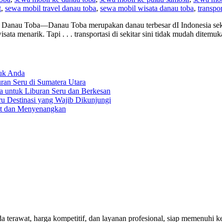
t
,
sewa mobil travel danau toba
,
sewa mobil wisata danau toba
,
transpo
Danau Toba—Danau Toba merupakan danau terbesar dI Indonesia sekal
ata menarik. Tapi . . . transportasi di sekitar sini tidak mudah dite
tuk Anda
an Seru di Sumatera Utara
a untuk Liburan Seru dan Berkesan
ru Destinasi yang Wajib Dikunjungi
at dan Menyenangkan
rawat, harga kompetitif, dan layanan profesional, siap memenuhi keb