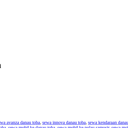
a
ewa avanza danau toba
,
sewa innova danau toba
,
sewa kendaraan danau
toba
,
sewa mobil ke danau toba
,
sewa mobil ke pulau samosir
,
sewa mob