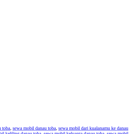
 toba
,
sewa mobil danau toba
,
sewa mobil dari kualanamu ke danau
il keliling danau toba
,
sewa mobil keluarga danau toba
,
sewa mobil