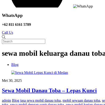
WhatsApp
+62 811 6161 5789
Call Us
sewa mobil keluarga danau tob
Blog
Mei 30, 2025
Sewa Mobil Danau Toba – Lepas Kunci
admin
Blog
jasa sewa mobil danau toba
,
mobil sewaan danau toba
,
s
toba
,
sewa mobil dengan sopir danau toba
,
sewa mobil harian danau 