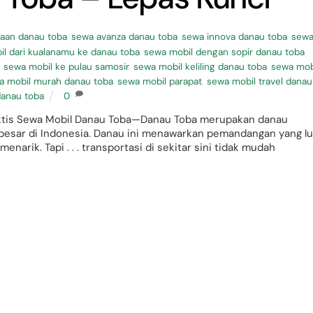
aan danau toba
,
sewa avanza danau toba
,
sewa innova danau toba
,
sew
l dari kualanamu ke danau toba
,
sewa mobil dengan sopir danau toba
,
,
sewa mobil ke pulau samosir
,
sewa mobil keliling danau toba
,
sewa mob
a mobil murah danau toba
,
sewa mobil parapat
,
sewa mobil travel danau
danau toba
0
raktis Sewa Mobil Danau Toba—Danau Toba merupakan danau
erbesar di Indonesia. Danau ini menawarkan pemandangan yang lu
narik. Tapi . . . transportasi di sekitar sini tidak mudah