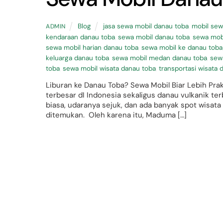
Blog
jasa sewa mobil danau toba
,
mobil sew
ADMIN
kendaraan danau toba
,
sewa mobil danau toba
,
sewa mobi
sewa mobil harian danau toba
,
sewa mobil ke danau toba
keluarga danau toba
,
sewa mobil medan danau toba
,
sew
toba
,
sewa mobil wisata danau toba
,
transportasi wisata 
Liburan ke Danau Toba? Sewa Mobil Biar Lebih P
terbesar dI Indonesia sekaligus danau vulkanik t
biasa, udaranya sejuk, dan ada banyak spot wisata me
ditemukan. Oleh karena itu, Maduma […]