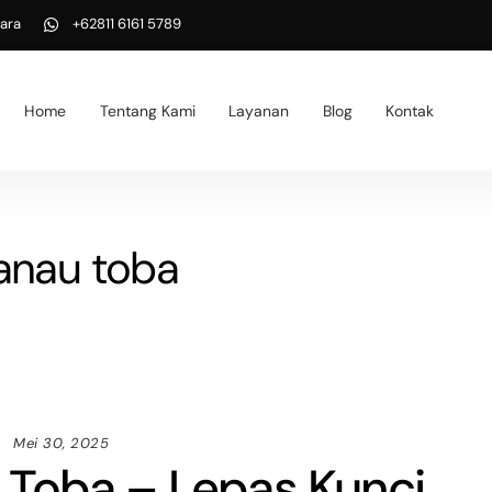
ara
+62811 6161 5789
Home
Tentang Kami
Layanan
Blog
Kontak
anau toba
Mei 30, 2025
 Toba – Lepas Kunci