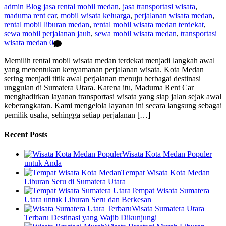
admin
Blog
jasa rental mobil medan
,
jasa transportasi wisata
,
maduma rent car
,
mobil wisata keluarga
,
perjalanan wisata medan
,
rental mobil liburan medan
,
rental mobil wisata medan terdekat
,
sewa mobil perjalanan jauh
,
sewa mobil wisata medan
,
transportasi
wisata medan
0
Memilih rental mobil wisata medan terdekat menjadi langkah awal
yang menentukan kenyamanan perjalanan wisata. Kota Medan
sering menjadi titik awal perjalanan menuju berbagai destinasi
unggulan di Sumatera Utara. Karena itu, Maduma Rent Car
menghadirkan layanan transportasi wisata yang siap jalan sejak awal
keberangkatan. Kami mengelola layanan ini secara langsung sebagai
pemilik usaha, sehingga setiap perjalanan […]
Recent Posts
Wisata Kota Medan Populer
untuk Anda
Tempat Wisata Kota Medan
Liburan Seru di Sumatera Utara
Tempat Wisata Sumatera
Utara untuk Liburan Seru dan Berkesan
Wisata Sumatera Utara
Terbaru Destinasi yang Wajib Dikunjungi