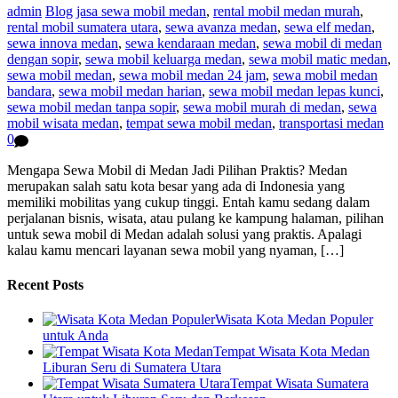
admin
Blog
jasa sewa mobil medan
,
rental mobil medan murah
,
rental mobil sumatera utara
,
sewa avanza medan
,
sewa elf medan
,
sewa innova medan
,
sewa kendaraan medan
,
sewa mobil di medan
dengan sopir
,
sewa mobil keluarga medan
,
sewa mobil matic medan
,
sewa mobil medan
,
sewa mobil medan 24 jam
,
sewa mobil medan
bandara
,
sewa mobil medan harian
,
sewa mobil medan lepas kunci
,
sewa mobil medan tanpa sopir
,
sewa mobil murah di medan
,
sewa
mobil wisata medan
,
tempat sewa mobil medan
,
transportasi medan
0
Mengapa Sewa Mobil di Medan Jadi Pilihan Praktis? Medan
merupakan salah satu kota besar yang ada di Indonesia yang
memiliki mobilitas yang cukup tinggi. Entah kamu sedang dalam
perjalanan bisnis, wisata, atau pulang ke kampung halaman, pilihan
untuk sewa mobil di Medan adalah solusi yang praktis. Apalagi
kalau kamu mencari layanan sewa mobil yang nyaman, […]
Recent Posts
Wisata Kota Medan Populer
untuk Anda
Tempat Wisata Kota Medan
Liburan Seru di Sumatera Utara
Tempat Wisata Sumatera