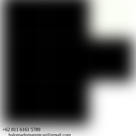
+62 811 6161 5789
halomadumarentcar@gmail.com