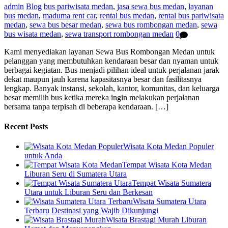
admin
Blog
bus pariwisata medan
,
jasa sewa bus medan
,
layanan
bus medan
,
maduma rent car
,
rental bus medan
,
rental bus pariwisata
medan
,
sewa bus besar medan
,
sewa bus rombongan medan
,
sewa
bus wisata medan
,
sewa transport rombongan medan
0
Kami menyediakan layanan Sewa Bus Rombongan Medan untuk
pelanggan yang membutuhkan kendaraan besar dan nyaman untuk
berbagai kegiatan. Bus menjadi pilihan ideal untuk perjalanan jarak
dekat maupun jauh karena kapasitasnya besar dan fasilitasnya
lengkap. Banyak instansi, sekolah, kantor, komunitas, dan keluarga
besar memilih bus ketika mereka ingin melakukan perjalanan
bersama tanpa terpisah di beberapa kendaraan. […]
Recent Posts
Wisata Kota Medan Populer
untuk Anda
Tempat Wisata Kota Medan
Liburan Seru di Sumatera Utara
Tempat Wisata Sumatera
Utara untuk Liburan Seru dan Berkesan
Wisata Sumatera Utara
Terbaru Destinasi yang Wajib Dikunjungi
Wisata Brastagi Murah Liburan