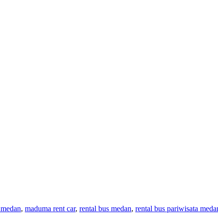
s medan
,
maduma rent car
,
rental bus medan
,
rental bus pariwisata meda