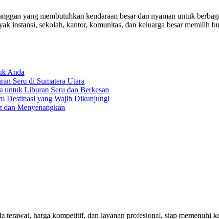
an yang membutuhkan kendaraan besar dan nyaman untuk berbagai keg
ak instansi, sekolah, kantor, komunitas, dan keluarga besar memilih b
tuk Anda
an Seru di Sumatera Utara
a untuk Liburan Seru dan Berkesan
ru Destinasi yang Wajib Dikunjungi
at dan Menyenangkan
rawat, harga kompetitif, dan layanan profesional, siap memenuhi keb