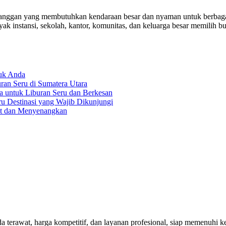
an yang membutuhkan kendaraan besar dan nyaman untuk berbagai keg
ak instansi, sekolah, kantor, komunitas, dan keluarga besar memilih b
tuk Anda
an Seru di Sumatera Utara
a untuk Liburan Seru dan Berkesan
ru Destinasi yang Wajib Dikunjungi
at dan Menyenangkan
rawat, harga kompetitif, dan layanan profesional, siap memenuhi keb