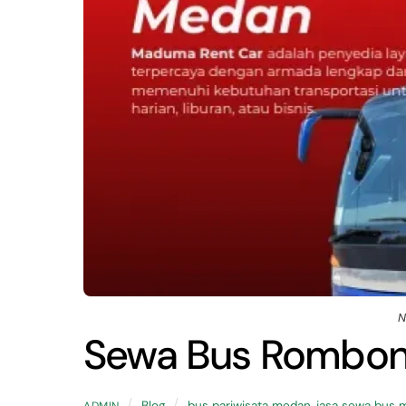
N
Sewa Bus Rombon
Blog
bus pariwisata medan
,
jasa sewa bus
ADMIN