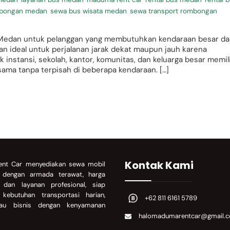
mbongan medan
,
sewa bus wisata medan
,
sewa transport rombongan
Medan untuk pelanggan yang membutuhkan kendaraan besar d
an ideal untuk perjalanan jarak dekat maupun jauh karena
k instansi, sekolah, kantor, komunitas, dan keluarga besar memil
sama tanpa terpisah di beberapa kendaraan. […]
Kontak Kami
nt Car menyediakan sewa mobil
a dengan armada terawat, harga
, dan layanan profesional, siap
kebutuhan transportasi harian,
+62 811 6161 5789
atau bisnis dengan kenyamanan
halomadumarentcar@gmail.