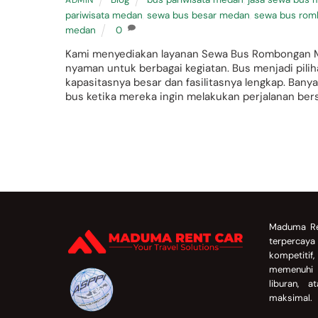
pariwisata medan
,
sewa bus besar medan
,
sewa bus ro
medan
0
Kami menyediakan layanan Sewa Bus Rombongan 
nyaman untuk berbagai kegiatan. Bus menjadi pilih
kapasitasnya besar dan fasilitasnya lengkap. Banya
bus ketika mereka ingin melakukan perjalanan ber
Back
To
Maduma Re
Top
terpercay
kompetitif
memenuhi 
liburan, 
maksimal.