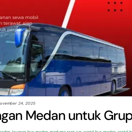
ovember 24, 2025
gan Medan untuk Gru
 medan
,
layanan bus medan
,
maduma rent car
,
rental bus medan
,
rental 