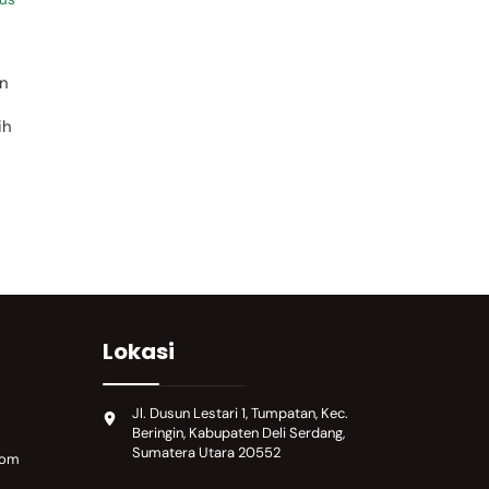
an
ih
Lokasi
Jl. Dusun Lestari 1, Tumpatan, Kec.
Beringin, Kabupaten Deli Serdang,
Sumatera Utara 20552
com