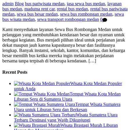
admin
Blog
bus pariwisata medan
,
jasa sewa bus medan
,
layanan
bus medan
,
maduma rent car
,
rental bus medan
,
rental bus pariwisata
medan
,
sewa bus besar medan
,
sewa bus rombongan medan
,
sewa
bus wisata medan
,
sewa transport rombongan medan
0
Kami menyediakan layanan Sewa Bus Rombongan Medan untuk
pelanggan yang membutuhkan kendaraan besar dan nyaman untuk
berbagai kegiatan. Bus menjadi pilihan ideal untuk perjalanan jarak
dekat maupun jauh karena kapasitasnya besar dan fasilitasnya
lengkap. Banyak instansi, sekolah, kantor, komunitas, dan keluarga
besar memilih bus ketika mereka ingin melakukan perjalanan
bersama tanpa terpisah di beberapa kendaraan. […]
Recent Posts
Wisata Kota Medan Populer
untuk Anda
Tempat Wisata Kota Medan
Liburan Seru di Sumatera Utara
Tempat Wisata Sumatera
Utara untuk Liburan Seru dan Berkesan
Wisata Sumatera Utara
Terbaru Destinasi yang Wajib Dikunjungi
Wisata Brastagi Murah Liburan