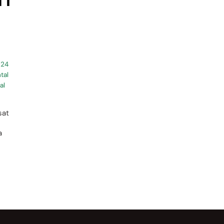
k
 24
tal
al
sat
a