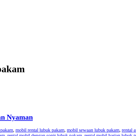
 pakam
dan Nyaman
k pakam
,
mobil rental lubuk pakam
,
mobil sewaan lubuk pakam
,
rental
kam
,
rental mobil dengan sopir lubuk pakam
,
rental mobil harian lubuk