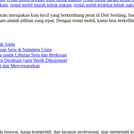
akam
,
rental mobil murah lubuk pakam
,
rental mobil terdekat lubuk pa
akam merupakan kota kecil yang berkembang pesat di Deli Serdang, S
akam adalah pilihan yang tepat. Dengan rental mobil, kamu bisa berkel
tuk Anda
an Seru di Sumatera Utara
a untuk Liburan Seru dan Berkesan
ru Destinasi yang Wajib Dikunjungi
at dan Menyenangkan
rawat, harga kompetitif, dan layanan profesional, siap memenuhi keb