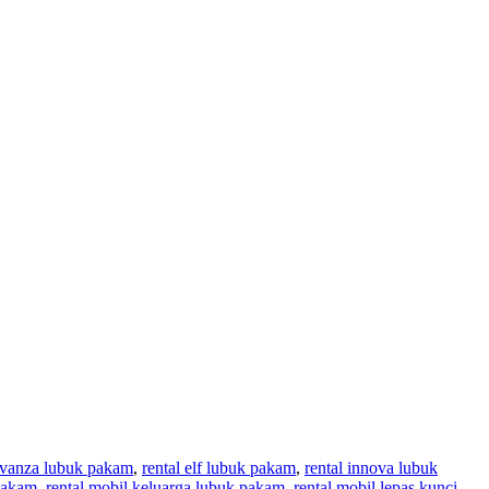
 avanza lubuk pakam
,
rental elf lubuk pakam
,
rental innova lubuk
 pakam
,
rental mobil keluarga lubuk pakam
,
rental mobil lepas kunci