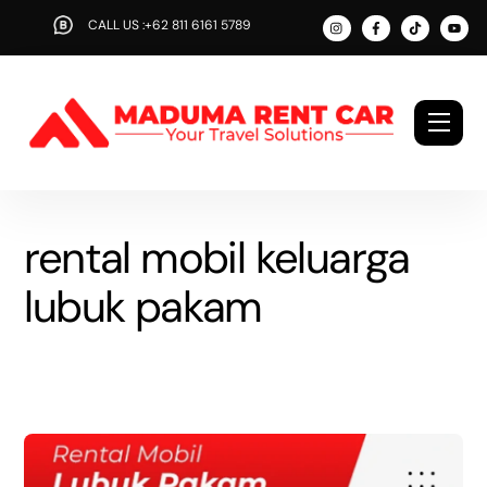
Skip
CALL US :+62 811 6161 5789
to
content
Men
rental mobil keluarga
lubuk pakam