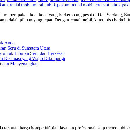
akam
,
rental mobil murah lubuk pakam
,
rental mobil terdekat lubuk pa
akam merupakan kota kecil yang berkembang pesat di Deli Serdang, S
akam adalah pilihan yang tepat. Dengan rental mobil, kamu bisa berkel
tuk Anda
an Seru di Sumatera Utara
a untuk Liburan Seru dan Berkesan
ru Destinasi yang Wajib Dikunjungi
at dan Menyenangkan
rawat, harga kompetitif, dan layanan profesional, siap memenuhi keb