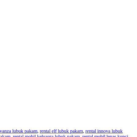
 avanza lubuk pakam
,
rental elf lubuk pakam
,
rental innova lubuk
 pakam
,
rental mobil keluarga lubuk pakam
,
rental mobil lepas kunci