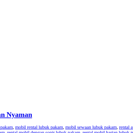
dan Nyaman
k pakam
,
mobil rental lubuk pakam
,
mobil sewaan lubuk pakam
,
rental
kam
,
rental mobil dengan sopir lubuk pakam
,
rental mobil harian lubuk