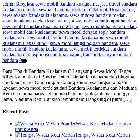
admin
Blog
jasa sewa mobil bandara kualanamu
,
jasa travel bandara
kualanamu
,
mobil sewaan bandara medan
,
rental mobil kualanamu
,
sewa avanza bandara kualanamu
,
sewa innova bandara medan
,
sewa kendaraan dekat kualanamu
,
sewa mobil antar jemput bandara
,
sewa mobil bandara kualanamu 24 jam
,
sewa mobil bandara medan
,
sewa mobil dari kualanamu
,
sewa mobil dengan sopir bandara
kualanamu
,
sewa mobil jemput bandara kualanamu
,
sewa mobil
kualanamu lepas kunci
,
sewa mobil langsung dari bandara
,
sewa
mobil murah bandara kualanamu
,
sewa mobil terdekat bandara
kualanamu
,
transportasi dari kualanamu
,
transportasi nyaman dari
bandara
0
Baru Tiba di Bandara Kualanamu? Langsung Sewa Mobil Tanpa
Ribet Kamu tiba di Bandara Internasional Kualanamu dan bingung
cari kendaraan? Gampang. Sekarang kamu bisa langsung pakai
layanan sewa mobil terdekat dari Bandara Kualanamu dari Maduma
Rent Car tanpa harus keluar area bandara jauh-jauh atau nunggu
lama. Maduma Rent Car siap jemput kamu langsung di pintu […]
Recent Posts
Wisata Kota Medan Populer
untuk Anda
Tempat Wisata Kota Medan