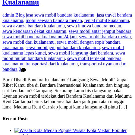
Kualanamu
admin
Blog
jasa sewa mobil bandara kualanamu
,
jasa travel bandara
kualanamu
,
mobil sewaan bandara medan
,
rental mobil kualanamu
,
sewa avanza bandara kualanamu
,
sewa innova bandara medan
,
sewa kendaraan dekat kualanamu
,
sewa mobil antar jemput bandara
,
sewa mobil bandara kualanamu 24 jam
,
sewa mobil bandara medan
,
sewa mobil dari kualanamu
,
sewa mobil dengan sopir bandara
kualanamu
,
sewa mobil jemput bandara kualanamu
,
sewa mobil
kualanamu lepas kunci
,
sewa mobil langsung dari bandara
,
sewa
mobil murah bandara kualanamu
,
sewa mobil terdekat bandara
kualanamu
,
transportasi dari kualanamu
,
transportasi nyaman dari
bandara
0
Baru Tiba di Bandara Kualanamu? Langsung Sewa Mobil Tanpa
Ribet Kamu tiba di Bandara Internasional Kualanamu dan bingung
cari kendaraan? Gampang. Sekarang kamu bisa langsung pakai
layanan sewa mobil terdekat dari Bandara Kualanamu dari Maduma
Rent Car tanpa harus keluar area bandara jauh-jauh atau nunggu
lama. Maduma Rent Car siap jemput kamu langsung di pintu […]
Recent Posts
Wisata Kota Medan Populer