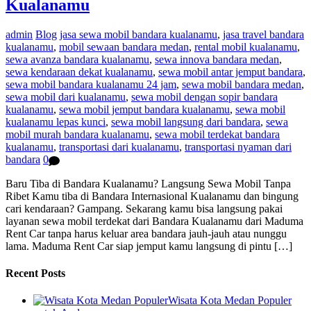
Kualanamu
admin
Blog
jasa sewa mobil bandara kualanamu
,
jasa travel bandara
kualanamu
,
mobil sewaan bandara medan
,
rental mobil kualanamu
,
sewa avanza bandara kualanamu
,
sewa innova bandara medan
,
sewa kendaraan dekat kualanamu
,
sewa mobil antar jemput bandara
,
sewa mobil bandara kualanamu 24 jam
,
sewa mobil bandara medan
,
sewa mobil dari kualanamu
,
sewa mobil dengan sopir bandara
kualanamu
,
sewa mobil jemput bandara kualanamu
,
sewa mobil
kualanamu lepas kunci
,
sewa mobil langsung dari bandara
,
sewa
mobil murah bandara kualanamu
,
sewa mobil terdekat bandara
kualanamu
,
transportasi dari kualanamu
,
transportasi nyaman dari
bandara
0
Baru Tiba di Bandara Kualanamu? Langsung Sewa Mobil Tanpa
Ribet Kamu tiba di Bandara Internasional Kualanamu dan bingung
cari kendaraan? Gampang. Sekarang kamu bisa langsung pakai
layanan sewa mobil terdekat dari Bandara Kualanamu dari Maduma
Rent Car tanpa harus keluar area bandara jauh-jauh atau nunggu
lama. Maduma Rent Car siap jemput kamu langsung di pintu […]
Recent Posts
Wisata Kota Medan Populer