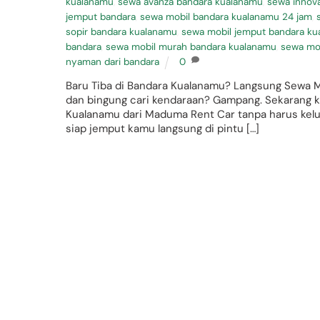
kualanamu
,
sewa avanza bandara kualanamu
,
sewa innov
jemput bandara
,
sewa mobil bandara kualanamu 24 jam
,
sopir bandara kualanamu
,
sewa mobil jemput bandara k
bandara
,
sewa mobil murah bandara kualanamu
,
sewa mob
nyaman dari bandara
0
Baru Tiba di Bandara Kualanamu? Langsung Sewa Mo
dan bingung cari kendaraan? Gampang. Sekarang ka
Kualanamu dari Maduma Rent Car tanpa harus kelu
siap jemput kamu langsung di pintu […]