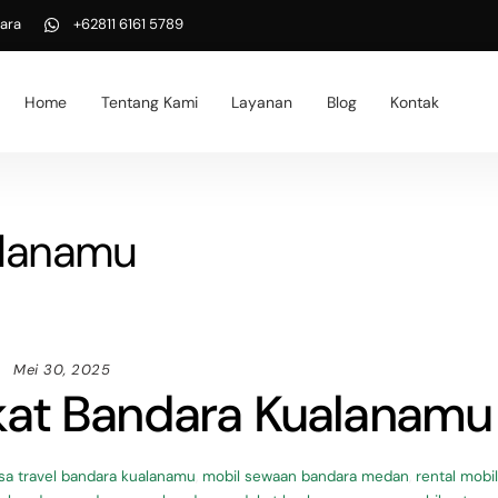
ara
+62811 6161 5789
Home
Tentang Kami
Layanan
Blog
Kontak
alanamu
Mei 30, 2025
kat Bandara Kualanamu
asa travel bandara kualanamu
,
mobil sewaan bandara medan
,
rental mobi