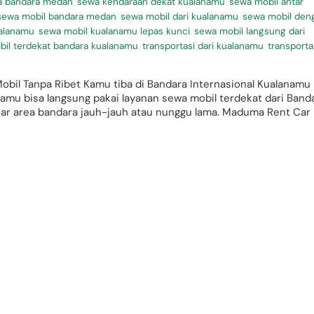
a bandara medan
,
sewa kendaraan dekat kualanamu
,
sewa mobil antar
sewa mobil bandara medan
,
sewa mobil dari kualanamu
,
sewa mobil den
ualanamu
,
sewa mobil kualanamu lepas kunci
,
sewa mobil langsung dari
il terdekat bandara kualanamu
,
transportasi dari kualanamu
,
transporta
bil Tanpa Ribet Kamu tiba di Bandara Internasional Kualanamu
mu bisa langsung pakai layanan sewa mobil terdekat dari Band
ar area bandara jauh-jauh atau nunggu lama. Maduma Rent Car