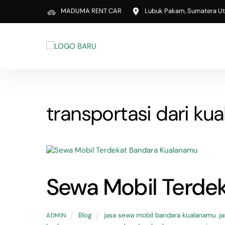
Skip
MADUMA RENT CAR
Lubuk Pakam, Sumatera Ut
to
content
transportasi dari ku
Sewa Mobil Terde
Blog
jasa sewa mobil bandara kualanamu
,
j
ADMIN