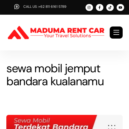
Skip
CALL US :+62 811 6161 5789
to
content
Men
sewa mobil jemput
bandara kualanamu